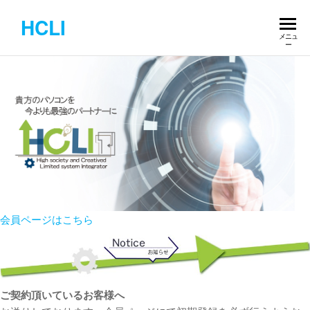
コ
HCLI
ン
メニュ
テ
ー
ン
ツ
へ
ス
キ
ッ
プ
会員ページはこちら
ご契約頂いているお客様へ